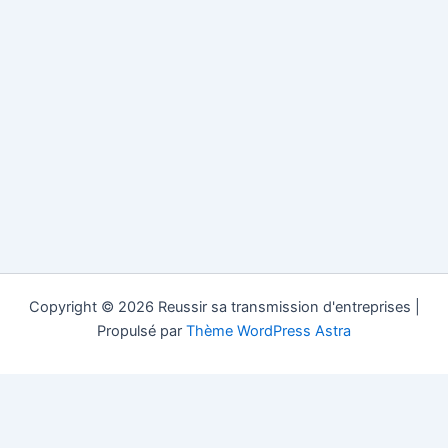
Copyright © 2026 Reussir sa transmission d'entreprises |
Propulsé par
Thème WordPress Astra
Reussir sa Transmission.com est un site d'information gratuit
dans la transmission d'entreprise (société, pme, pmi...) dans les
pays francophones, les fusions acquisitions et le conseil pour la