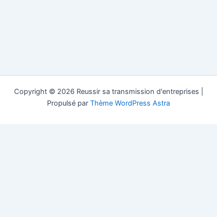
Copyright © 2026 Reussir sa transmission d'entreprises |
Propulsé par
Thème WordPress Astra
Reussir sa Transmission.com est un site d'information gratuit
dans la transmission d'entreprise (société, pme, pmi...) dans les
pays francophones, les fusions acquisitions et le conseil pour la
vente, la cession et la succession d'une entreprise. Si vous vous
posez la question "comment transmettre mon entreprise sans
intermédiaire" alors contactez Reussir sa Transmission.com.
transmission d'entreprises en Suisse
;
transmission d'entreprises