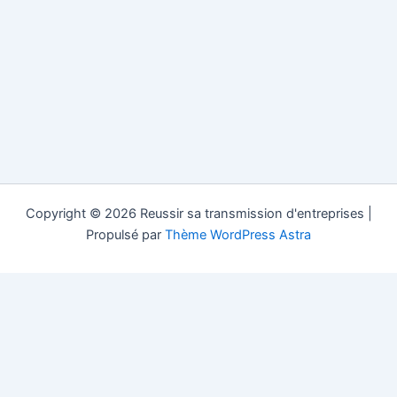
Copyright © 2026 Reussir sa transmission d'entreprises |
Propulsé par
Thème WordPress Astra
Reussir sa Transmission.com est un site d'information gratuit
dans la transmission d'entreprise (société, pme, pmi...) dans les
pays francophones, les fusions acquisitions et le conseil pour la
vente, la cession et la succession d'une entreprise. Si vous vous
posez la question "comment transmettre mon entreprise sans
intermédiaire" alors contactez Reussir sa Transmission.com.