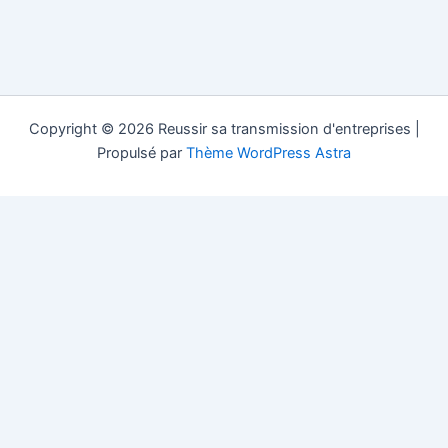
Copyright © 2026 Reussir sa transmission d'entreprises |
Propulsé par
Thème WordPress Astra
Reussir sa Transmission.com est un site d'information gratuit
dans la transmission d'entreprise (société, pme, pmi...) dans les
pays francophones, les fusions acquisitions et le conseil pour la
vente, la cession et la succession d'une entreprise. Si vous vous
posez la question "comment transmettre mon entreprise sans
intermédiaire" alors contactez Reussir sa Transmission.com.
transmission d'entreprises en Suisse
;
transmission d'entreprises
en France
;
transmission d'entreprises au Luxembourg
;
transmission d'entreprises en Belgique
;
transmission