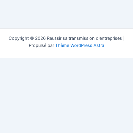
Copyright © 2026 Reussir sa transmission d'entreprises |
Propulsé par
Thème WordPress Astra
Reussir sa Transmission.com est un site d'information gratuit
dans la transmission d'entreprise (société, pme, pmi...) dans les
pays francophones, les fusions acquisitions et le conseil pour la
vente, la cession et la succession d'une entreprise. Si vous vous
posez la question "comment transmettre mon entreprise sans
intermédiaire" alors contactez Reussir sa Transmission.com.
transmission d'entreprises en Suisse
;
transmission d'entreprises
en France
;
transmission d'entreprises au Luxembourg
;
transmission d'entreprises en Belgique
;
transmission