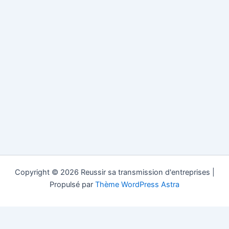
Copyright © 2026 Reussir sa transmission d'entreprises |
Propulsé par
Thème WordPress Astra
Reussir sa Transmission.com est un site d'information gratuit
dans la transmission d'entreprise (société, pme, pmi...) dans les