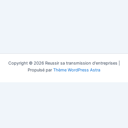
Copyright © 2026 Reussir sa transmission d'entreprises |
Propulsé par
Thème WordPress Astra
Reussir sa Transmission.com est un site d'information gratuit
dans la transmission d'entreprise (société, pme, pmi...) dans les
pays francophones, les fusions acquisitions et le conseil pour la
vente, la cession et la succession d'une entreprise. Si vous vous
posez la question "comment transmettre mon entreprise sans
intermédiaire" alors contactez Reussir sa Transmission.com.