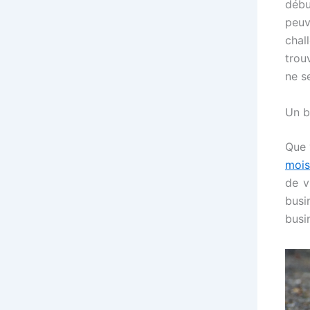
débu
peuv
chal
trou
ne s
Un b
Que 
mois
de v
busi
busi