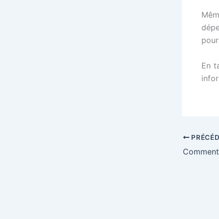
Même
dépe
pour
En t
info
PRÉCÉ