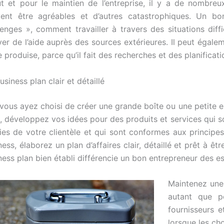
t et pour le maintien de l’entreprise, il y a de nombreux
ent être agréables et d’autres catastrophiques. Un bo
lenges », comment travailler à travers des situations dif
ver de l’aide auprès des sources extérieures. Il peut égale
e produise, parce qu’il fait des recherches et des planifica
usiness plan clair et détaillé
vous ayez choisi de créer une grande boîte ou une petite e
, développez vos idées pour des produits et services qui so
ies de votre clientèle et qui sont conformes aux principes
ness, élaborez un plan d’affaires clair, détaillé et prêt à êt
ness plan bien établi différencie un bon entrepreneur des e
Maintenez une 
autant que po
fournisseurs 
lorsque les ch