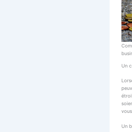
Comm
busi
Un c
Lors
peuv
étro
soie
vous
Un b