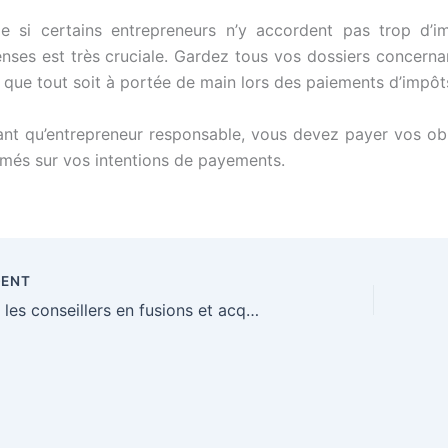
 si certains entrepreneurs n’y accordent pas trop d’i
nses est très cruciale. Gardez tous vos dossiers concernan
 que tout soit à portée de main lors des paiements d’impôt
ant qu’entrepreneur responsable, vous devez payer vos ob
rmés sur vos intentions de payements.
DENT
Comment les conseillers en fusions et acquisitions peuvent-ils apporter une valeur ajoutée en aidant les repreneurs d’entreprises à acquérir une société ?